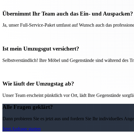
Übernimmt Ihr Team auch das Ein- und Auspacken?
Ja, unser Full-Service-Paket umfasst auf Wunsch auch das professio
Ist mein Umzugsgut versichert?
Selbstverständlich! Ihre Möbel und Gegenstände sind während des Tra
Wie läuft der Umzugstag ab?
Unser Team erscheint pünktlich vor Ort, lädt Ihre Gegenstände sorgfälti
Alle Fragen geklärt?
Dann probieren Sie es jetzt aus und fordern Sie Ihr individuelles Ang
Jetzt Anfrage starten