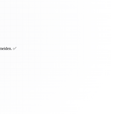
rmeiden. ✅