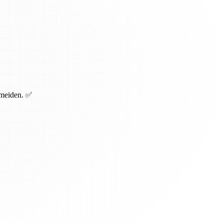
rmeiden. ✅