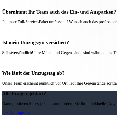
Übernimmt Ihr Team auch das Ein- und Auspacken?
Ja, unser Full-Service-Paket umfasst auf Wunsch auch das professio
Ist mein Umzugsgut versichert?
Selbstverständlich! Ihre Möbel und Gegenstände sind während des Tra
Wie läuft der Umzugstag ab?
Unser Team erscheint pünktlich vor Ort, lädt Ihre Gegenstände sorgfälti
Alle Fragen geklärt?
Dann probieren Sie es jetzt aus und fordern Sie Ihr individuelles Ang
Jetzt Anfrage starten