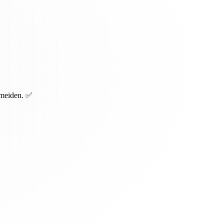
rmeiden. ✅