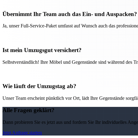
Übernimmt Ihr Team auch das Ein- und Auspacken?
Ja, unser Full-Service-Paket umfasst auf Wunsch auch das professio
Ist mein Umzugsgut versichert?
Selbstverständlich! Ihre Möbel und Gegenstände sind während des Tra
Wie läuft der Umzugstag ab?
Unser Team erscheint pünktlich vor Ort, lädt Ihre Gegenstände sorgfälti
Alle Fragen geklärt?
Dann probieren Sie es jetzt aus und fordern Sie Ihr individuelles Ang
Jetzt Anfrage starten