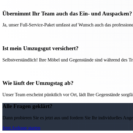
Übernimmt Ihr Team auch das Ein- und Auspacken?
Ja, unser Full-Service-Paket umfasst auf Wunsch auch das professio
Ist mein Umzugsgut versichert?
Selbstverständlich! Ihre Möbel und Gegenstände sind während des Tra
Wie läuft der Umzugstag ab?
Unser Team erscheint pünktlich vor Ort, lädt Ihre Gegenstände sorgfälti
Alle Fragen geklärt?
Dann probieren Sie es jetzt aus und fordern Sie Ihr individuelles Ang
Jetzt Anfrage starten