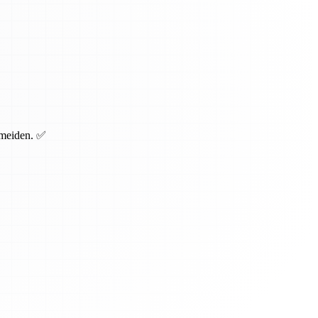
rmeiden. ✅