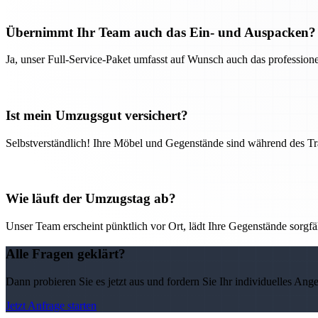
Übernimmt Ihr Team auch das Ein- und Auspacken?
Ja, unser Full-Service-Paket umfasst auf Wunsch auch das professio
Ist mein Umzugsgut versichert?
Selbstverständlich! Ihre Möbel und Gegenstände sind während des Tra
Wie läuft der Umzugstag ab?
Unser Team erscheint pünktlich vor Ort, lädt Ihre Gegenstände sorgfälti
Alle Fragen geklärt?
Dann probieren Sie es jetzt aus und fordern Sie Ihr individuelles Ang
Jetzt Anfrage starten