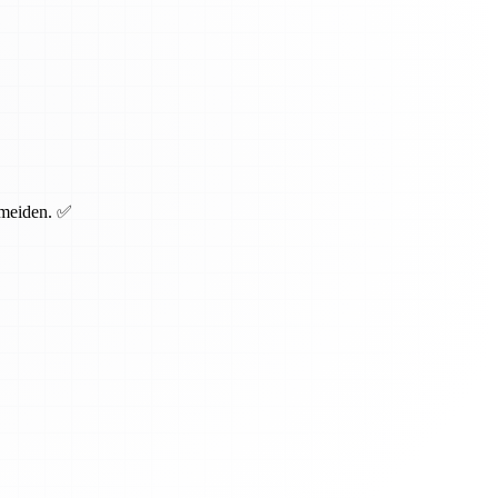
rmeiden. ✅