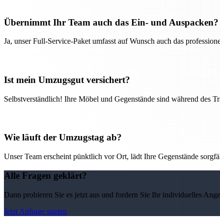
Übernimmt Ihr Team auch das Ein- und Auspacken?
Ja, unser Full-Service-Paket umfasst auf Wunsch auch das professio
Ist mein Umzugsgut versichert?
Selbstverständlich! Ihre Möbel und Gegenstände sind während des Tra
Wie läuft der Umzugstag ab?
Unser Team erscheint pünktlich vor Ort, lädt Ihre Gegenstände sorgfälti
Alle Fragen geklärt?
Dann probieren Sie es jetzt aus und fordern Sie Ihr individuelles Ang
Jetzt Anfrage starten