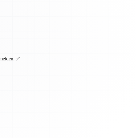
rmeiden. ✅