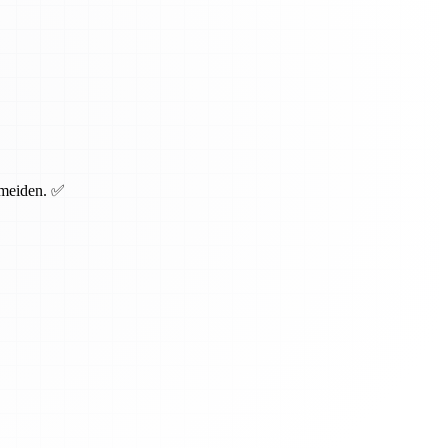
rmeiden. ✅