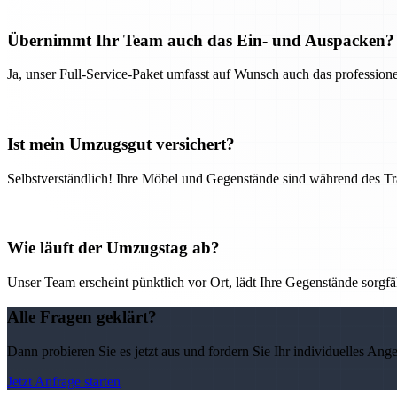
Übernimmt Ihr Team auch das Ein- und Auspacken?
Ja, unser Full-Service-Paket umfasst auf Wunsch auch das professio
Ist mein Umzugsgut versichert?
Selbstverständlich! Ihre Möbel und Gegenstände sind während des Tra
Wie läuft der Umzugstag ab?
Unser Team erscheint pünktlich vor Ort, lädt Ihre Gegenstände sorgfälti
Alle Fragen geklärt?
Dann probieren Sie es jetzt aus und fordern Sie Ihr individuelles Ang
Jetzt Anfrage starten