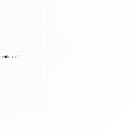
rmeiden. ✅