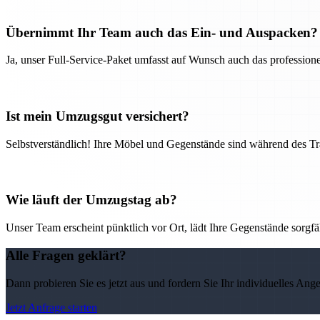
Übernimmt Ihr Team auch das Ein- und Auspacken?
Ja, unser Full-Service-Paket umfasst auf Wunsch auch das professio
Ist mein Umzugsgut versichert?
Selbstverständlich! Ihre Möbel und Gegenstände sind während des Tra
Wie läuft der Umzugstag ab?
Unser Team erscheint pünktlich vor Ort, lädt Ihre Gegenstände sorgfälti
Alle Fragen geklärt?
Dann probieren Sie es jetzt aus und fordern Sie Ihr individuelles Ang
Jetzt Anfrage starten