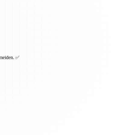
rmeiden. ✅