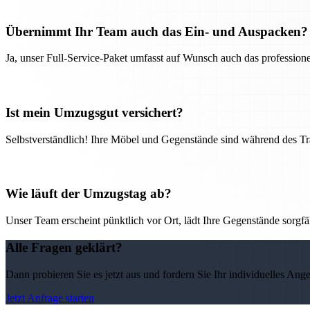
Übernimmt Ihr Team auch das Ein- und Auspacken?
Ja, unser Full-Service-Paket umfasst auf Wunsch auch das professio
Ist mein Umzugsgut versichert?
Selbstverständlich! Ihre Möbel und Gegenstände sind während des Tra
Wie läuft der Umzugstag ab?
Unser Team erscheint pünktlich vor Ort, lädt Ihre Gegenstände sorgfälti
Alle Fragen geklärt?
Dann probieren Sie es jetzt aus und fordern Sie Ihr individuelles Ang
Jetzt Anfrage starten