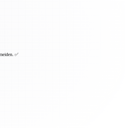
rmeiden. ✅