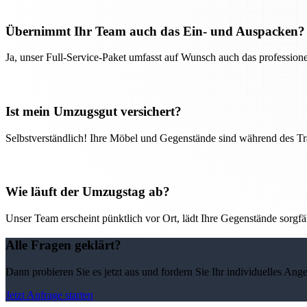
Übernimmt Ihr Team auch das Ein- und Auspacken?
Ja, unser Full-Service-Paket umfasst auf Wunsch auch das professio
Ist mein Umzugsgut versichert?
Selbstverständlich! Ihre Möbel und Gegenstände sind während des Tra
Wie läuft der Umzugstag ab?
Unser Team erscheint pünktlich vor Ort, lädt Ihre Gegenstände sorgfälti
Alle Fragen geklärt?
Dann probieren Sie es jetzt aus und fordern Sie Ihr individuelles Ang
Jetzt Anfrage starten