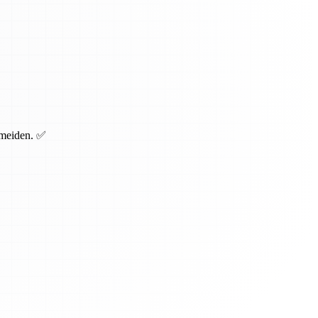
rmeiden. ✅