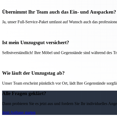
Übernimmt Ihr Team auch das Ein- und Auspacken?
Ja, unser Full-Service-Paket umfasst auf Wunsch auch das professio
Ist mein Umzugsgut versichert?
Selbstverständlich! Ihre Möbel und Gegenstände sind während des Tra
Wie läuft der Umzugstag ab?
Unser Team erscheint pünktlich vor Ort, lädt Ihre Gegenstände sorgfälti
Alle Fragen geklärt?
Dann probieren Sie es jetzt aus und fordern Sie Ihr individuelles Ang
Jetzt Anfrage starten