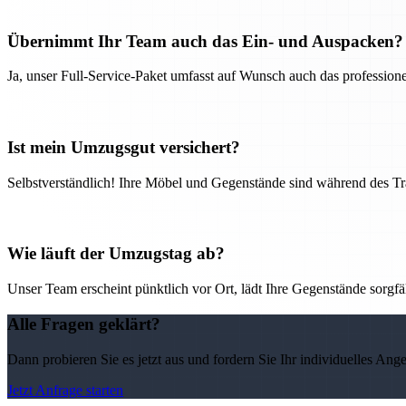
Übernimmt Ihr Team auch das Ein- und Auspacken?
Ja, unser Full-Service-Paket umfasst auf Wunsch auch das professio
Ist mein Umzugsgut versichert?
Selbstverständlich! Ihre Möbel und Gegenstände sind während des Tra
Wie läuft der Umzugstag ab?
Unser Team erscheint pünktlich vor Ort, lädt Ihre Gegenstände sorgfälti
Alle Fragen geklärt?
Dann probieren Sie es jetzt aus und fordern Sie Ihr individuelles Ang
Jetzt Anfrage starten