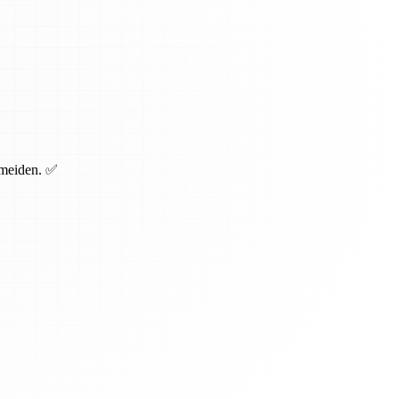
rmeiden. ✅